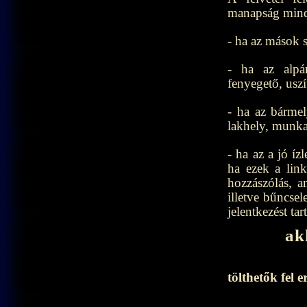
manapság minde
- ha az mások s
- ha az alpár
fenyegető, usz
- ha az bármel
lakhely, munkah
- ha az a jó íz
ha ezek a link
hozzászólás, a
illetve bűncsel
jelentkezést tar
akkor je
A felvétel
tölthetők fel e
A szer