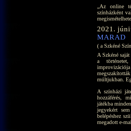
„Az online té
színházként va
megismételhete
2021. jún
MARAD
( a Szkéné Szí
A Szkéné saját 
a története
improvizációja
megszakították
múltjukban. Eg
A színházi já
hozzáférés, m
játékba mindenk
jegyekért sem
belépéshez szük
megadott e-mai