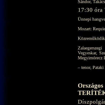
Sándor, Takács
17:30 óra 
Ünnepi hangve
Mozart: Requi
Közreműködik
Zalaegersze
Vegyeskar, Sz
Megyimórecz Il
– tenor, Patak
Országos 
TERÍTÉ
Díszpolgá