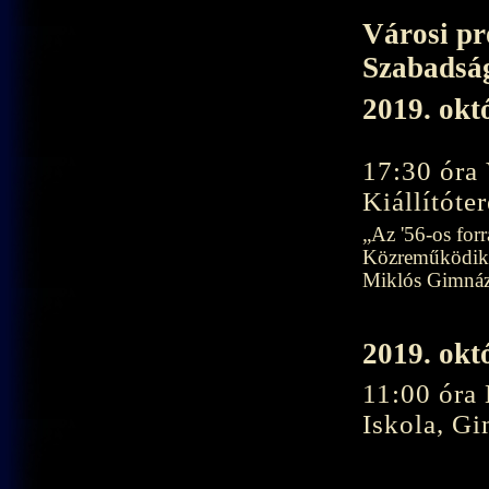
Városi pr
Szabadság
2019. okt
17:30 óra
Kiállító
„Az '56-os for
Közreműködik 
Miklós Gimnáz
2019. okt
11:00 óra
Iskola, G