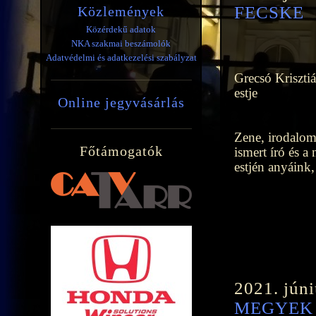
FECSKE
Közlemények
Közérdekű adatok
NKA szakmai beszámolók
Adatvédelmi és adatkezelési szabályzat
Grecsó Kriszti
estje
Online jegyvásárlás
Zene, irodalom 
Főtámogatók
ismert író és a
estjén anyáink,
2021. júni
MEGYEK