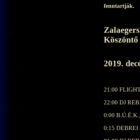
fenntartják.
Zalaegers
Köszöntő
2019. dec
21:00 FLIG
22:00 DJ RE
0:00 B.Ú.É.K
0:15 DEBRE