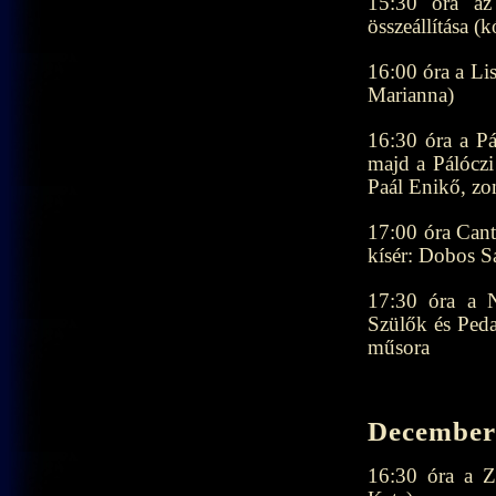
15:30 óra az 
összeállítása (
16:00 óra a Li
Marianna)
16:30 óra a P
majd a Pálócz
Paál Enikő, zo
17:00 óra Cant
kísér: Dobos S
17:30 óra a 
Szülők és Ped
műsora
December 
16:30 óra a Z