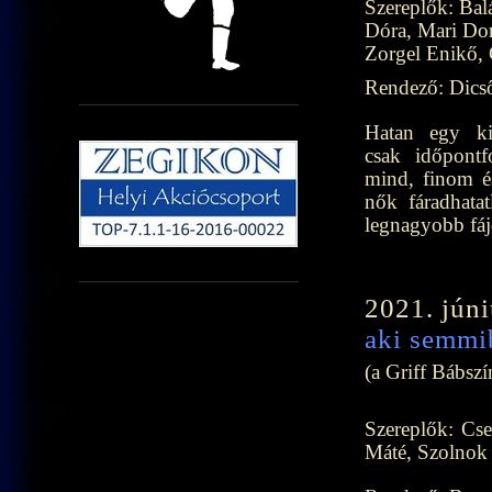
Szereplők: Bal
Dóra, Mari Do
Zorgel Enikő, 
Rendező: Dics
Hatan egy kis
csak időpontfo
mind, finom é
nők fáradhata
legnagyobb fájd
2021. jún
aki semmi
(a Griff Bábszí
Szereplők: Cs
Máté, Szolnok