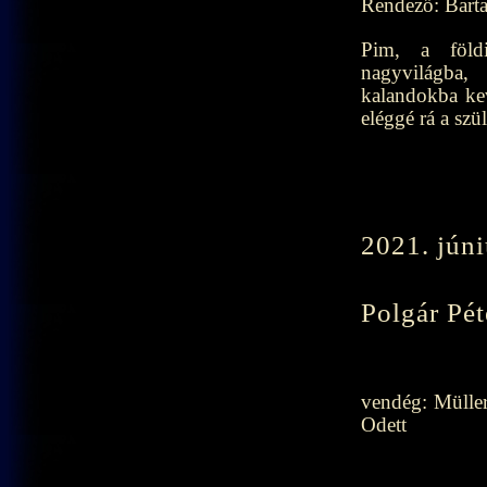
Rendező: Barta
Pim, a föld
nagyvilág
kalandokba ke
eléggé rá a szü
2021. jún
Polgár Pét
vendég: Müller
Odett