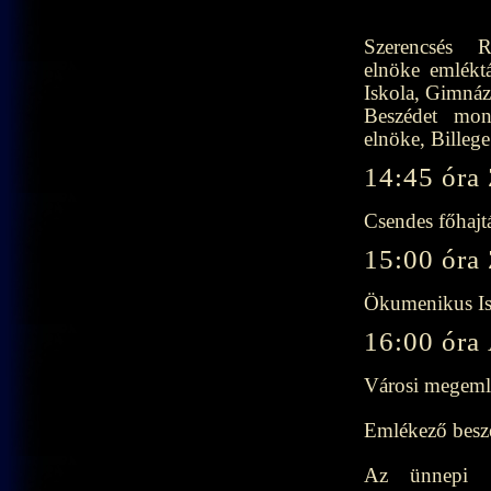
Szerencsés 
elnöke emlékt
Iskola, Gimnáz
Beszédet mon
elnöke, Billege
14:45 óra
Csendes főhajt
15:00 óra
Ökumenikus Ist
16:00 óra
Városi megeml
Emlékező beszé
Az ünnepi m