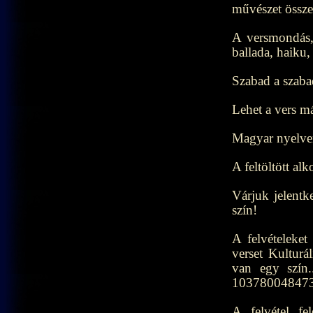
művészet összet
A versmondás, 
ballada, haiku
Szabad a szabad
Lehet a vers más
Magyar nyelve
A feltöltött alk
Várjuk jelentk
szín!
A felvételeke
verset Kulturá
van egy szín.
1037800484735
A felvétel f