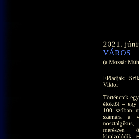
2021. jún
VÁROS
(a Mozsár Műhe
Előadják: Szi
Viktor
Történetek egy
élőktől – egy 
100 szóban mo
számára a v
nosztalgikus
merészen ős
kirajzolódik