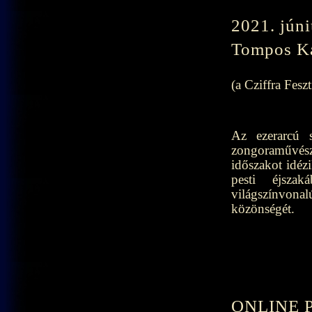
2021. jún
Tompos Ká
(a Cziffra Fes
Az ezerarcú s
zongoraművé
időszakot idéz
pesti éjszak
világszínvonal
közönségét.
ONLINE 