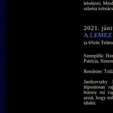
lehet(ne). Mind
színész tolmác
2021. júni
A LEMEZ
(a 6Szín Teátr
Szereplők: Hor
Patrícia, Simo
Rendezte: Toll
Janikovszky 
tűpontosan ra
bizony mi va
azzal, hogy mi
tálalni.