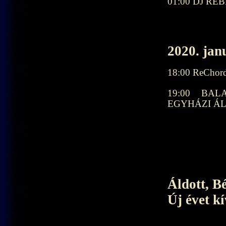
01:
2020. jan
18:00 ReChor
19:00 BA
EGYHÁZI ÁL
Áldott, B
Új évet k