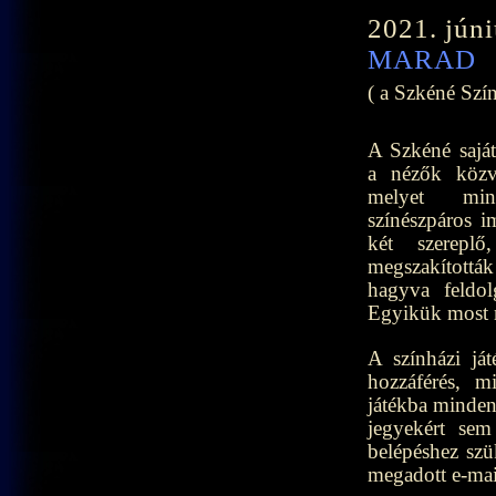
2021. júni
MARAD
( a Szkéné Szí
A Szkéné saját
a nézők közvet
melyet mi
színészpáros im
két szereplő
megszakítottá
hagyva feldol
Egyikük most m
A színházi já
hozzáférés, m
játékba mindenk
jegyekért sem
belépéshez szük
megadott e-mai