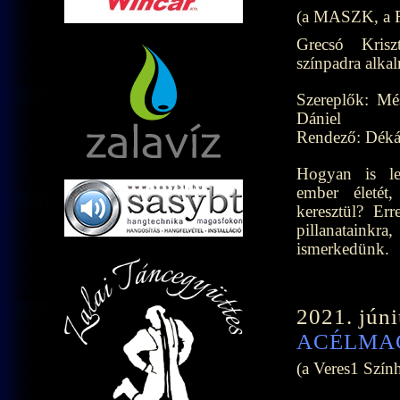
(a MASZK, a Fü
Grecsó Krisz
színpadra alka
Szereplők: Mé
Dániel
Rendező: Déká
Hogyan is le
ember életét,
keresztül? Err
pillanataink
ismerkedünk.
2021. júni
ACÉLMA
(a Veres1 Szín