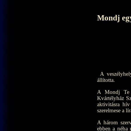
Mondj egy
A veszélyhely
állította.
A Mondj Te is
Kvártélyház Sz
aktivitásra h
szerelmese a lí
A három szerv
ebben a néha 