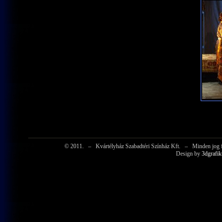
© 2011.
–
Kvártélyház Szabadtéri Színház Kft.
–
Minden jog f
Design by
3dgrafik