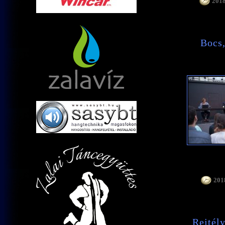
2018
Bocs,
2018
Rejtél