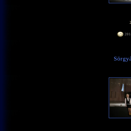
2014
Sörgyá