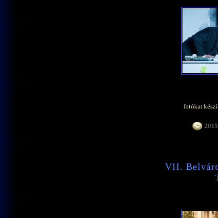
fotókat készí
2015.
VII. Belváro