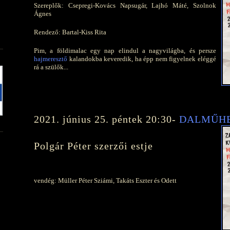
Szereplők: Csepregi-Kovács Napsugár, Lajhó Máté, Szolnok
Ágnes
Rendező: Bartal-Kiss Rita
Pim, a földimalac egy nap elindul a nagyvilágba, és persze
hajmeresztő
kalandokba keveredik, ha épp nem figyelnek eléggé
rá a szülők...
2021. június 25. péntek 20:30-
DALMŰH
Polgár Péter szerzői estje
vendég: Müller Péter Sziámi, Takáts Eszter és Odett