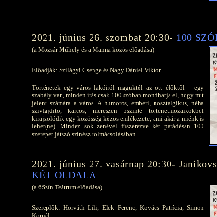
2021. június 26. szombat 20:30-
100 SZ
(a Mozsár Műhely és a Manna közös előadása)
Előadják: Szilágyi Csenge és Nagy Dániel Viktor
Történetek egy város lakóiról maguktól az ott élőktől – egy
szabály van, minden írás csak 100 szóban mondhatja el, hogy mit
jelent számára a város. A humoros, emberi, nosztalgikus, néha
szívfájdító, karcos, merészen őszinte történetmozaikokból
kirajzolódik egy közösség közös emlékezete, ami akár a miénk is
lehet(ne). Mindez sok zenével fűszerezve két parádésan 100
szerepet játszó színész tolmácsolásában.
2021. június 27. vasárnap 20:30- Janikov
KÉT OLDALA
(a 6Szín Teátrum előadása)
Szereplők: Horváth Lili, Elek Ferenc, Kovács Patrícia, Simon
Kornél