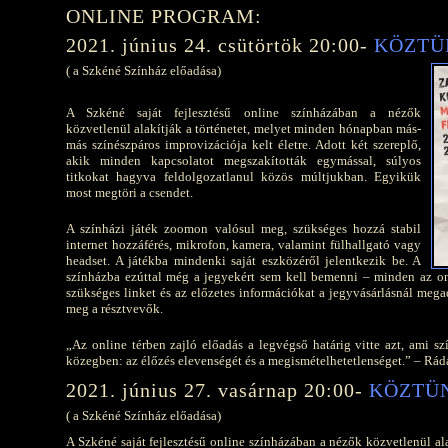
ONLINE PROGRAM:
2021. június 24. csütörtök 20:00-
KÖZTÜ
( a Szkéné Színház előadása)
A Szkéné saját fejlesztésű online színházában a nézők
közvetlenül alakítják a történetet, melyet minden hónapban más-
más színészpáros improvizációja kelt életre. Adott két szereplő,
akik minden kapcsolatot megszakították egymással, súlyos
titkokat hagyva feldolgozatlanul közös múltjukban. Egyikük
most megtöri a csendet.
A színházi játék zoomon valósul meg, szükséges hozzá stabil
internet hozzáférés, mikrofon, kamera, valamint fülhallgató vagy
headset. A játékba mindenki saját eszközéről jelentkezik be. A
színházba ezúttal még a jegyekért sem kell bemenni – minden az onl
szükséges linket és az előzetes információkat a jegyvásárlásnál mega
meg a résztvevők.
„Az online térben zajló előadás a legvégső határig vitte azt, ami 
közegben: az élőzés elevenségét és a megismételhetetlenséget.” – Rád
2021. június 27. vasárnap 20:00-
KÖZTÜ
( a Szkéné Színház előadása)
A Szkéné saját fejlesztésű online színházában a nézők közvetlenül al