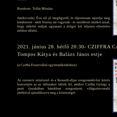
Rendezte: Tollár Mónika
Janikovszky Éva túl jó megfigyelő, és tűpontosan rajzolja meg
karaktereit - akik bizony mi vagyunk - és szembesít minket azzal,
hogy miként tudjuk ugyanazt a dolgot két teljesen ellentétes
módon tálalni.
2021. június 28. hétfő 20:30- CZIFFRA 
Tompos Kátya és Balázs János estje
(a Cziffra Fesztivállal együttműködésben)
Az ezerarcú színésznő és a Kossuth-díjas zongoraművész közös
koncertjén az az időszakot idézik fel, amikor Cziffra György a
pesti éjszakában bárokban zongorázott, világszínvonalú
játékával ajándékozva meg a közönségét.