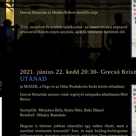
Grecsó Krisztián és Hrutka Róbert mesélős estje
zat
Zene, irodalom és színház találkozása - az ismert író és a népszerű
zeneszerző közös estjén anyáink, apáink történetei kerülnek elő.
2021. június 22. kedd 20:30- Grecsó Kris
UTÁNAD
(a MASZK, a Füge és az Orlai Produkciós Iroda közös előadása)
Grecsó Krisztián azonos című regényét színpadra alkalmazta Bíró
Bence
Szereplők: Mészáros Béla, Kurta Niké, Baki Dániel
Rendező: Dékány Barnabás
Hogyan is lehetne jobban elmesélni egy ember életét, mint a
szerelmi történetén keresztül? Erre, és saját boldog-boldogtalan
pillanatainkra, éveinkre gondolniuk, miközben Daru történetével