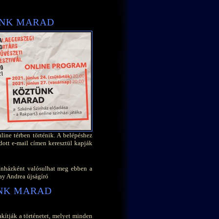
NK MARAD
ine térben történik. A belépéshez
dott e-mail címen keresztül kapják
színházként valósulhat meg ebben a
ay Andrea újságíró
NK MARAD
akítják a történetet, melyet minden