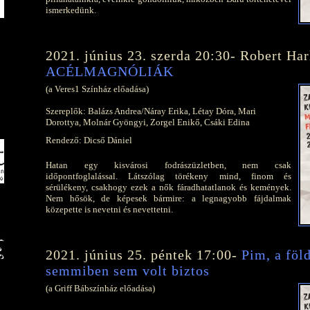
ismerkedünk.
2021. június 23. szerda 20:30- Robert Har
ACÉLMAGNÓLIÁK
(a Veres1 Színház előadása)
Szereplők: Balázs Andrea/Náray Erika, Létay Dóra, Mari
Dorottya, Molnár Gyöngyi, Zorgel Enikő, Csáki Edina
Rendező: Dicső Dániel
Hatan egy kisvárosi fodrászüzletben, nem csak
időpontfoglalással. Látszólag törékeny mind, finom és
sérülékeny, csakhogy ezek a nők fáradhatatlanok és kemények.
Nem hősök, de képesek bármire: a legnagyobb fájdalmak
közepette is nevetni és nevettetni.
2021. június 25. péntek 17:00-
Pim, a föl
semmiben sem volt biztos
(a Griff Bábszínház előadása)