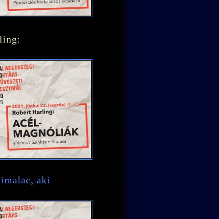
ling:
dimalac, aki