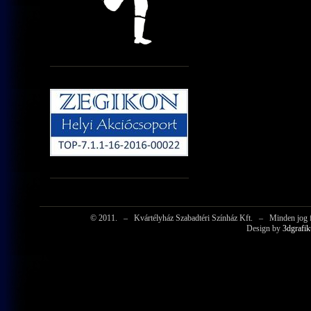
© 2011.
–
Kvártélyház Szabadtéri Színház Kft.
–
Minden jog f
Design by
3dgrafik