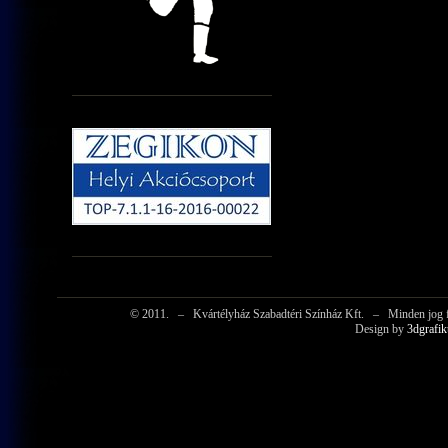
© 2011.
–
Kvártélyház Szabadtéri Színház Kft.
–
Minden jog f
Design by
3dgrafik