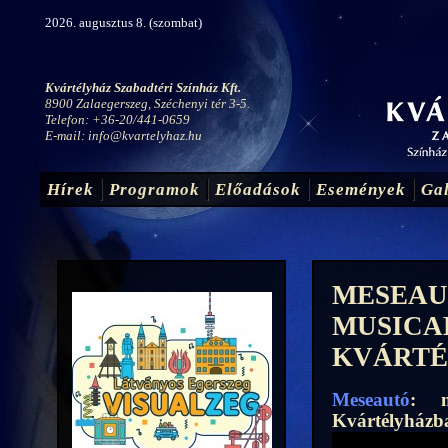
2026. augusztus 8. (szombat)
Kvártélyház Szabadtéri Színház Kft.
8900 Zalaegerszeg, Széchenyi tér 3-5.
Telefon: +36-20/441-0659
E-mail:
info@kvartelyhaz.hu
Hírek
Programok
Előadások
Események
Gal
MESEAU
MUSICA
KVÁRTÉ
Meseautó
: m
Kvártélyház