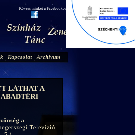
Kövess minket a Facebookon!
ak
Kapcsolat
Archívum
T LÁTHAT A
ZABADTÉRI
özönség a
aegerszegi Televízió
. 5.)