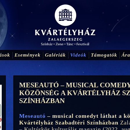
ások
Események
Galériák
Videók
Támogatók
Ár
MESEAUTÓ – MUSICAL COMEDY
KÖZÖNSÉG A KVÁRTÉLYHÁZ S
SZÍNHÁZBAN
Meseautó
– musical comedyt láthat a k
Kvártélyház Szabadtéri Színházban
Zal
– Kultúrkör kulturális magazin (2022. aug