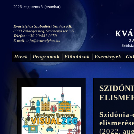
2026. augusztus 8. (szombat)
Kvártélyház Szabadtéri Színház Kft.
8900 Zalaegerszeg, Széchenyi tér 3-5.
Telefon: +36-20/441-0659
E-mail:
info@kvartelyhaz.hu
Hírek
Programok
Előadások
Események
Gal
SZIDÓNI
ELISME
Szidónia-
elismerés
(2022. aug