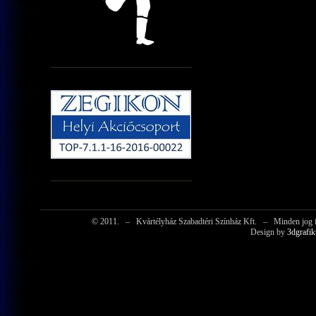
© 2011.
–
Kvártélyház Szabadtéri Színház Kft.
–
Minden jog f
Design by
3dgrafik