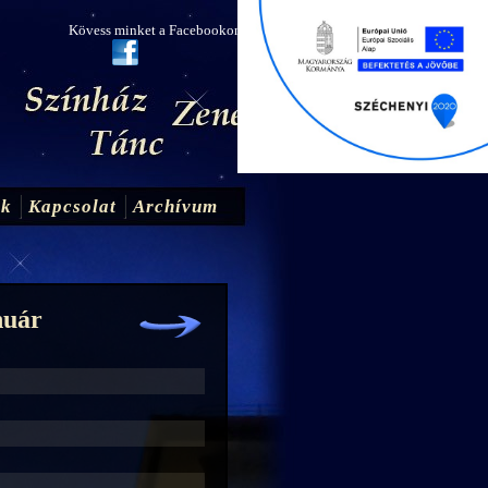
Kövess minket a Facebookon!
ak
Kapcsolat
Archívum
nuár