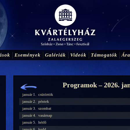
ások
Események
Galériák
Videók
Támogatók
Ár
Programok – 2026. ja
január 1.
csütörtök
január 2.
péntek
január 3.
szombat
január 4.
vasárnap
január 5.
hétfő
január 6.
kedd