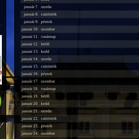
január 7.
szerda
január 8.
csütörtök
január 9.
péntek
január 10.
szombat
január 11.
vasárnap
január 12.
hétfő
január 13.
kedd
január 14.
szerda
január 15.
csütörtök
január 16.
péntek
január 17.
szombat
január 18.
vasárnap
január 19.
hétfő
január 20.
kedd
január 21.
szerda
január 22.
csütörtök
január 23.
péntek
január 24.
szombat