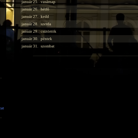
január 25.
vasárnap
január 26.
hétfő
január 27.
kedd
január 28.
szerda
január 29.
csütörtök
január 30.
péntek
január 31.
szombat
zat