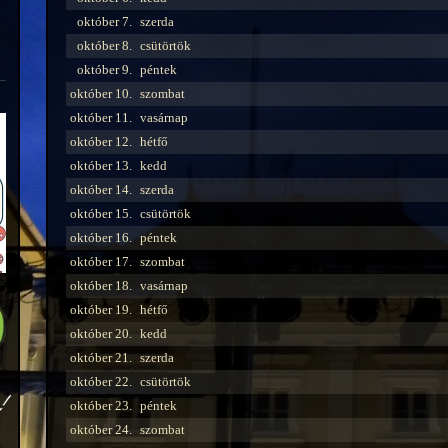
október 7.
szerda
október 8.
csütörtök
október 9.
péntek
október 10.
szombat
október 11.
vasárnap
október 12.
hétfő
október 13.
kedd
október 14.
szerda
október 15.
csütörtök
október 16.
péntek
október 17.
szombat
október 18.
vasárnap
október 19.
hétfő
október 20.
kedd
október 21.
szerda
október 22.
csütörtök
október 23.
péntek
október 24.
szombat