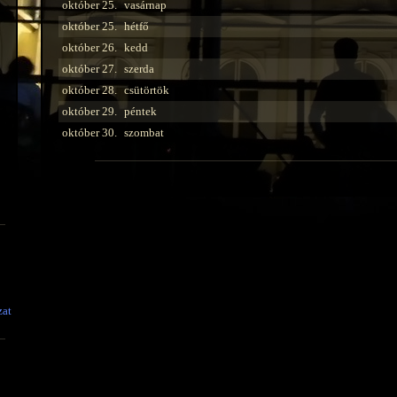
október 25.
vasárnap
október 25.
hétfő
október 26.
kedd
október 27.
szerda
október 28.
csütörtök
október 29.
péntek
október 30.
szombat
zat