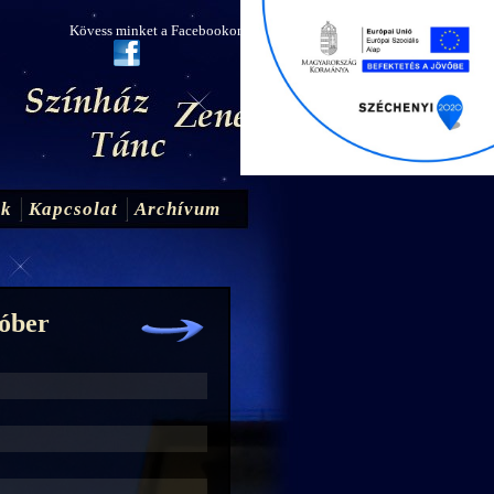
Kövess minket a Facebookon!
ak
Kapcsolat
Archívum
óber