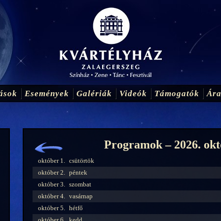
ások
Események
Galériák
Videók
Támogatók
Ár
Programok – 2026. okt
október 1.
csütörtök
október 2.
péntek
október 3.
szombat
október 4.
vasárnap
október 5.
hétfő
október 6.
kedd